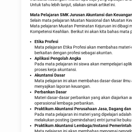
Untuk tahu lebih lanjut, silakan simak artikel ini.
Mata Pelajaran SMK Jurusan Akuntansi dan Keuang
Selain mata pelajaran Muatan Nasional dan Muatan Ke
Mata pelajaran Muatan Peminatan Kejuruan ini dibagi m
Kompetensi Keahlian. Berikut ini akan kita bahas mata
Etika Profesi
Mata pelajaran Etika Profesi akan membahas materi-
berkaitan dengan profesi sebagai akuntan.
Aplikasi Pengolah Angka
Pada mata pelajaran ini siswa akan mempelajari ap
proses kerja akuntansi.
Akuntansi Dasar
Mata pelajaran ini akan membahas dasar-dasar ilmu a
menyajikan laporan keuangan.
Perbankan Dasar
Materi dasar-dasar perbankan yang akan diajarkan ant
operasional lembaga perbankan.
Praktikum Akuntansi Perusahaan Jasa, Dagang dan
Pada mata pelajaran ini materi yang dipelajari adal
melakukan posting (pemindahan) entri jurnal ke buku 
Praktikum Akuntansi Lembaga/Instansi Pemerintah
Mata pelajaran ini akan membahas mengenai pengel