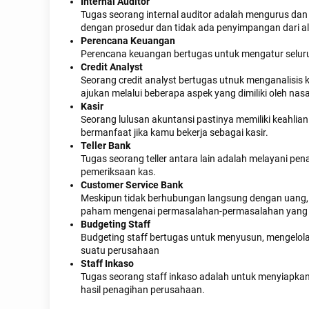
Internal Auditor
Tugas seorang internal auditor adalah mengurus da
dengan prosedur dan tidak ada penyimpangan dari al
Perencana Keuangan
Perencana keuangan bertugas untuk mengatur seluru
Credit Analyst
Seorang credit analyst bertugas utnuk menganalisi
ajukan melalui beberapa aspek yang dimiliki oleh nas
Kasir
Seorang lulusan akuntansi pastinya memiliki keahlia
bermanfaat jika kamu bekerja sebagai kasir.
Teller Bank
Tugas seorang teller antara lain adalah melayani pe
pemeriksaan kas.
Customer Service Bank
Meskipun tidak berhubungan langsung dengan uang, n
paham mengenai permasalahan-permasalahan yang 
Budgeting Staff
Budgeting staff bertugas untuk menyusun, mengelol
suatu perusahaan
Staff Inkaso
Tugas seorang staff inkaso adalah untuk menyiapka
hasil penagihan perusahaan.