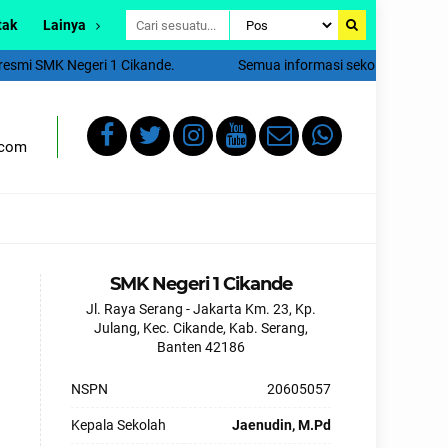
tak
Lainya
mi SMK Negeri 1 Cikande.
Semua informasi sekolah akan diinfo
.com
SMK Negeri 1 Cikande
Jl. Raya Serang - Jakarta Km. 23, Kp.
Julang, Kec. Cikande, Kab. Serang,
Banten 42186
NSPN
20605057
Kepala Sekolah
Jaenudin, M.Pd