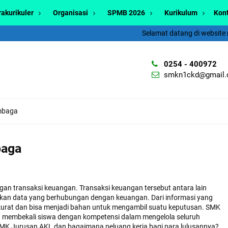
rakurikuler
Organisasi
SPMB 2026
Kurikulum
Kon
Selamat datang di website res
0254 - 400972
smkn1ckd@gmail
mbaga
baga
an transaksi keuangan. Transaksi keuangan tersebut antara lain
kan data yang berhubungan dengan keuangan. Dari informasi yang
akurat dan bisa menjadi bahan untuk mengambil suatu keputusan. SMK
membekali siswa dengan kompetensi dalam mengelola seluruh
i SMK Jurusan AKL dan bagaimana peluang kerja bagi para lulusannya?