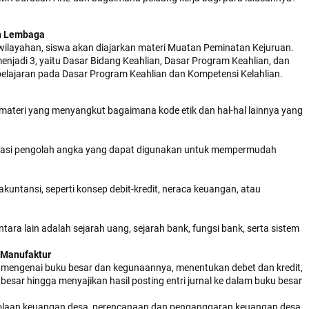
an Lembaga
wilayahan, siswa akan diajarkan materi Muatan Peminatan Kejuruan.
enjadi 3, yaitu Dasar Bidang Keahlian, Dasar Program Keahlian, dan
 pelajaran pada Dasar Program Keahlian dan Kompetensi Kelahlian.
materi yang menyangkut bagaimana kode etik dan hal-hal lainnya yang
likasi pengolah angka yang dapat digunakan untuk mempermudah
kuntansi, seperti konsep debit-kredit, neraca keuangan, atau
ara lain adalah sejarah uang, sejarah bank, fungsi bank, serta sistem
 Manufaktur
ah mengenai buku besar dan kegunaannya, menentukan debet dan kredit,
besar hingga menyajikan hasil posting entri jurnal ke dalam buku besar
olaan keuangan desa, perencanaan dan penganggaran keuangan desa,