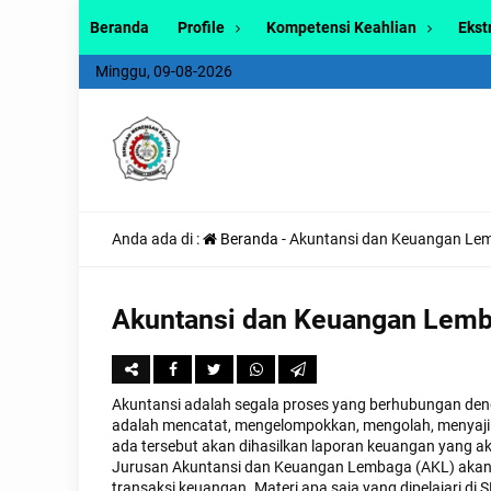
Beranda
Profile
Kompetensi Keahlian
Ekst
Minggu, 09-08-2026
Anda ada di :
Beranda
-
Akuntansi dan Keuangan Le
Akuntansi dan Keuangan Lem
Akuntansi adalah segala proses yang berhubungan deng
adalah mencatat, mengelompokkan, mengolah, menyaji
ada tersebut akan dihasilkan laporan keuangan yang 
Jurusan Akuntansi dan Keuangan Lembaga (AKL) akan 
transaksi keuangan. Materi apa saja yang dipelajari d