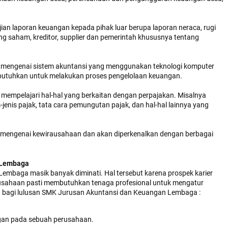
n laporan keuangan kepada pihak luar berupa laporan neraca, rugi
g saham, kreditor, supplier dan pemerintah khususnya tentang
 mengenai sistem akuntansi yang menggunakan teknologi komputer
dibutuhkan untuk melakukan proses pengelolaan keuangan.
 mempelajari hal-hal yang berkaitan dengan perpajakan. Misalnya
s-jenis pajak, tata cara pemungutan pajak, dan hal-hal lainnya yang
mu mengenai kewirausahaan dan akan diperkenalkan dengan berbagai
 Lembaga
embaga masik banyak diminati. Hal tersebut karena prospek karier
erusahaan pasti membutuhkan tenaga profesional untuk mengatur
ja bagi lulusan SMK Jurusan Akuntansi dan Keuangan Lembaga :
ngan pada sebuah perusahaan.