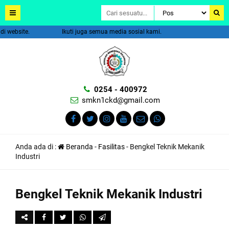
website.
Ikuti juga semua media sosial kami.
0254 - 400972
smkn1ckd@gmail.com
Anda ada di :
Beranda
-
Fasilitas
-
Bengkel Teknik Mekanik
Industri
Bengkel Teknik Mekanik Industri