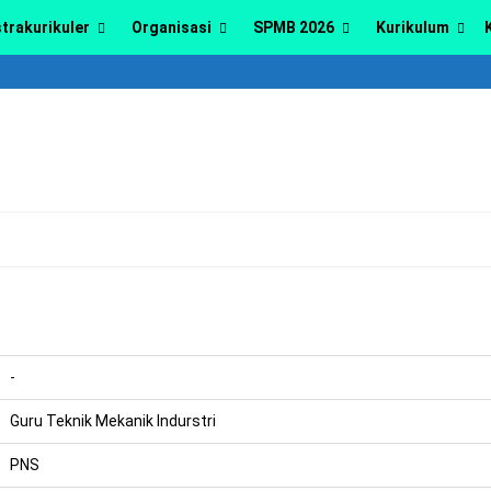
trakurikuler
Organisasi
SPMB 2026
Kurikulum
-
Guru Teknik Mekanik Indurstri
PNS