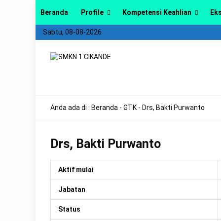
Beranda
Profile
Kompetensi Keahlian
Eks
Sabtu, 08-08-2026
Anda ada di :
Beranda
-
GTK
-
Drs, Bakti Purwanto
Drs, Bakti Purwanto
Aktif mulai
Jabatan
Status