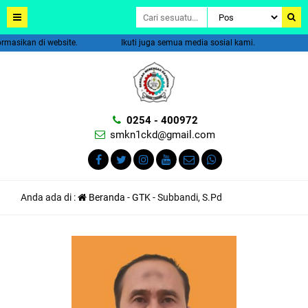
masikan di website.
Ikuti juga semua media sosial kami.
0254 - 400972
smkn1ckd@gmail.com
Anda ada di :
Beranda
-
GTK
-
Subbandi, S.Pd